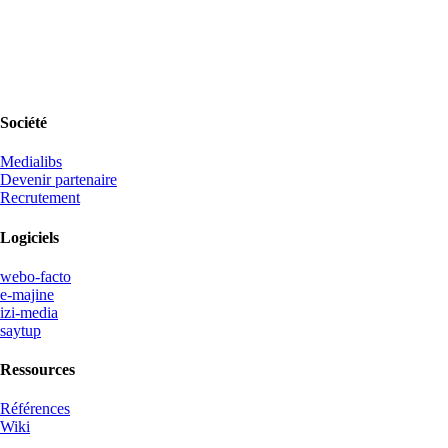
Société
Medialibs
Devenir partenaire
Recrutement
Logiciels
webo-facto
e-majine
izi-media
saytup
Ressources
Références
Wiki